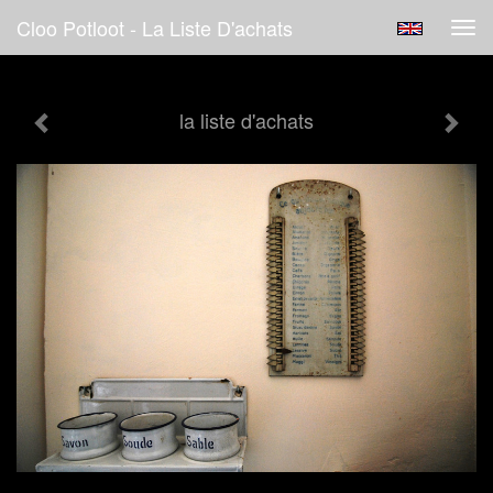
Cloo Potloot - La Liste D'achats
Tog
navi
la liste d'achats