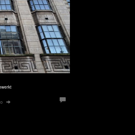
ewerkt
to