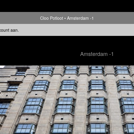
Cloo Potloot
Amsterdam -1
count aan
.
Amsterdam -1