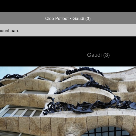
Cloo Potloot
Gaudi (3)
count aan
.
Gaudi (3)