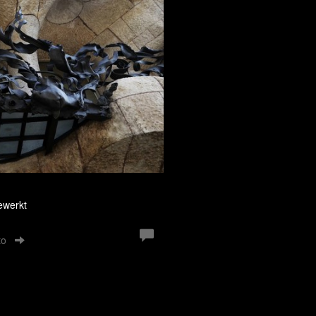
ewerkt
to