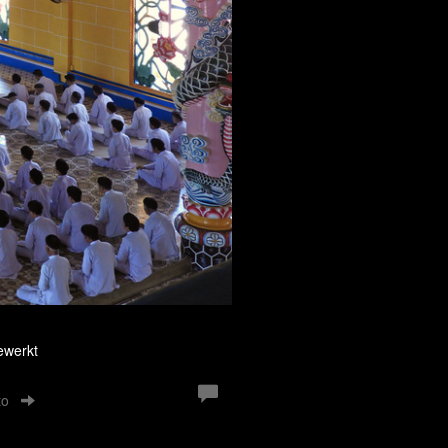
ewerkt
to