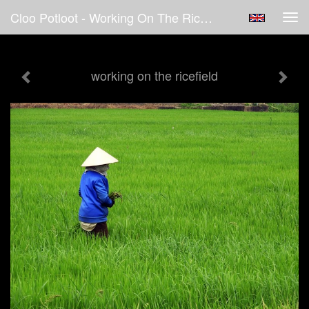
Cloo Potloot - Working On The Ricefield
Tog
navi
working on the ricefield