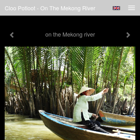
Cloo Potloot - On The Mekong River
Tog
navi
on the Mekong river