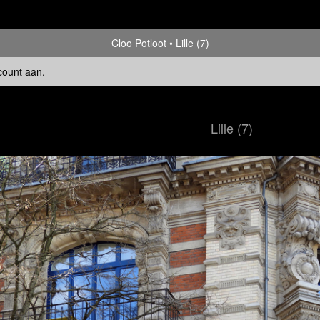
Cloo Potloot
Lille (7)
count aan
.
Lille (7)