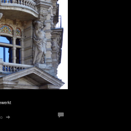
ewerkt
to