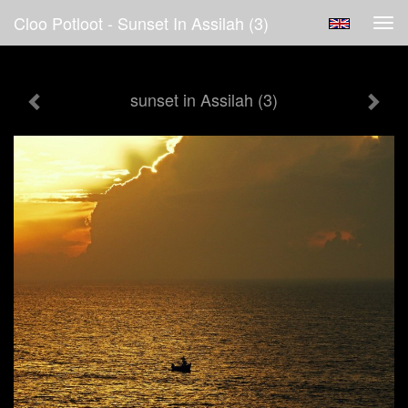
Cloo Potloot - Sunset In Assilah (3)
Tog
navi
sunset in Assilah (3)